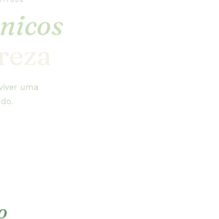
TITUDE
nicos
reza
 viver uma
ndo.
o