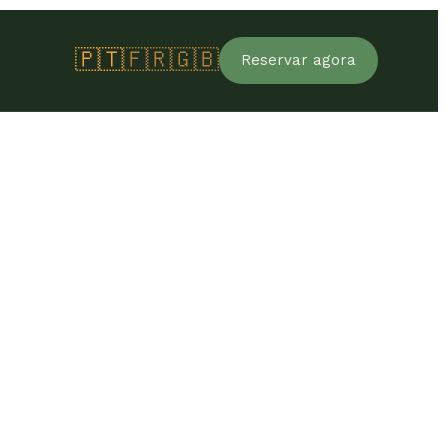
🇵🇹
🇫🇷
🇬🇧
Reservar agora