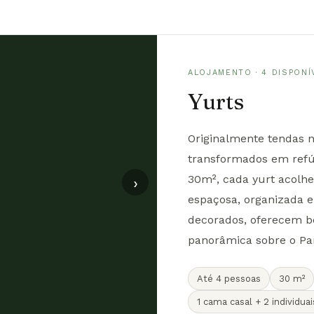
ALOJAMENTO · 4 DISPONÍ
Yurts
Originalmente tendas 
transformados em refú
30m², cada yurt acolh
›
espaçosa, organizada e
decorados, oferecem b
panorâmica sobre o Pa
Até 4 pessoas
30 m²
1 cama casal + 2 individuai