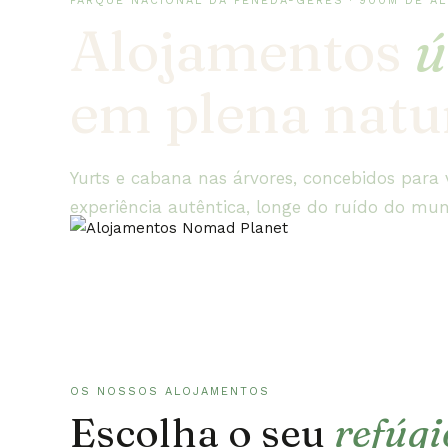
PARQUE NACIONAL DA PENEDA-GERÊS · 900M DE AL
Alojamentos
ú
em plena natu
Yurts e cabana nas árvores, concebidos para
experiência autêntica, longe do ruído do mu
OS NOSSOS ALOJAMENTOS
Escolha o seu
refúgi