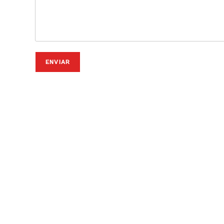
ENVIAR
Como
chegar?
Fiães do Rio · a 1h45 do aeroporto do Porto