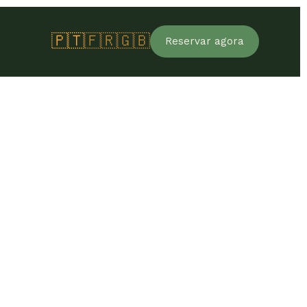
🇵🇹
🇫🇷
🇬🇧
Reservar agora