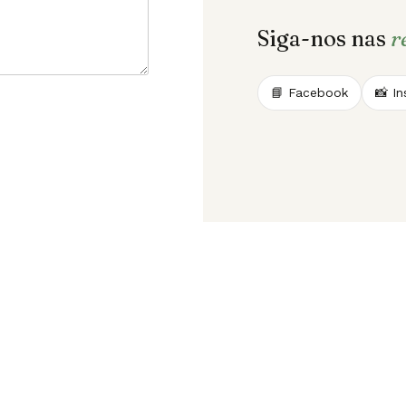
Siga-nos nas
r
📘 Facebook
📸 I