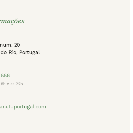
rmações
 num. 20
 do Rio, Portugal
 886
 8h e as 22h
anet-portugal.com