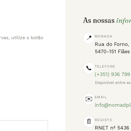
As nossas
info
MORADA
📍
as, utilize o botão
Rua do Forno,
5470-151 Fiães
TELEFONE
📞
(+351) 936 799
Disponível entre as
EMAIL
✉️
info@nomadpl
REGISTO
📄
RNET nº 5436